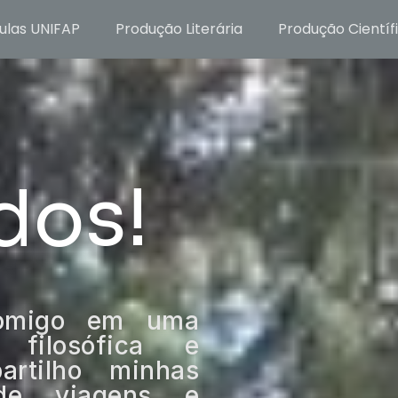
ulas UNIFAP
Produção Literária
Produção Científ
dos!
comigo em uma
 filosófica e
artilho minhas
s de viagens e