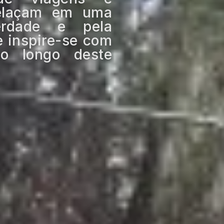
relaçam em uma
erdade e pela
e inspire-se com
o longo deste