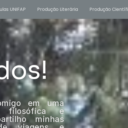
ulas UNIFAP
Produção Literária
Produção Científ
dos!
comigo em uma
 filosófica e
artilho minhas
s de viagens e