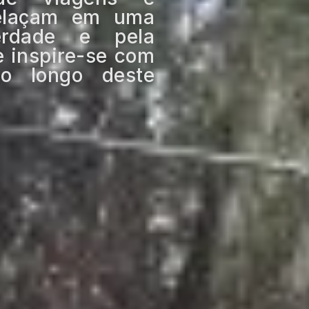
relaçam em uma
erdade e pela
e inspire-se com
o longo deste