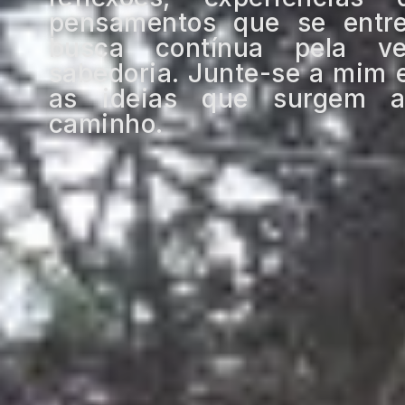
pensamentos que se ent
busca contínua pela v
sabedoria. Junte-se a mim 
as ideias que surgem a
caminho.