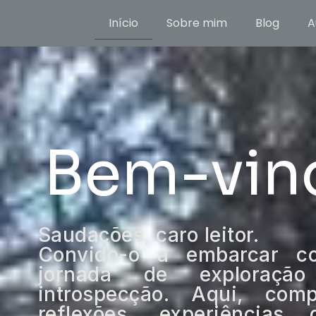
Início
Sobre mim
Blog
A
Bem-vin
Saudações, caro leitor.
Convido-o a embarcar 
jornada de exploração
introspecção. Aqui, comp
reflexões, experiência