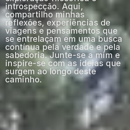
introspecção. Aqui,
compartilho minhas
reflexões, experiências de
viagens e pensamentos que
se entrelaçam em uma busca
contínua pela verdade e pela
sabedoria. Junte-se a mim e
inspire-se com as ideias que
surgem ao longo deste
caminho.