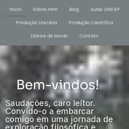
Início
Sobre mim
Blog
Aulas UNIFAP
Produção Literária
Produção Científica
Diários de bordo
Contato
Bem-vindos!
Saudações, caro leitor.
Convido-o a embarcar
comigo em uma jornada de
exploração filosófica e