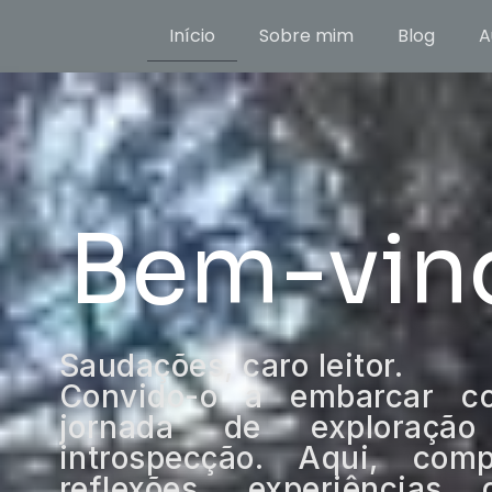
Início
Sobre mim
Blog
A
Bem-vin
Saudações, caro leitor.
Convido-o a embarcar 
jornada de exploração
introspecção. Aqui, comp
reflexões, experiência