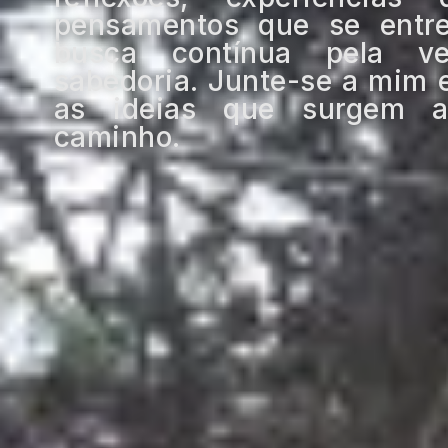
pensamentos que se ent
busca contínua pela v
sabedoria. Junte-se a mim 
as ideias que surgem a
caminho.