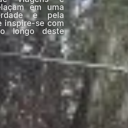
relaçam em uma
erdade e pela
e inspire-se com
o longo deste