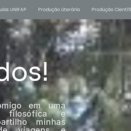
ulas UNIFAP
Produção Literária
Produção Científ
dos!
comigo em uma
 filosófica e
artilho minhas
s de viagens e