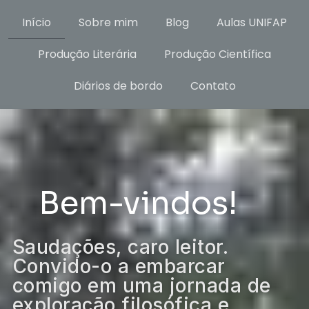
Início
Sobre mim
Blog
Aulas UNIFAP
Produção Literária
Produção Científica
Diários de bordo
Contato
Bem-vindos!
Saudações, caro leitor.
Convido-o a embarcar
comigo em uma jornada de
exploração filosófica e