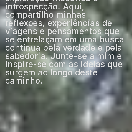
introspecção. Aqui,
compartilho minhas
reflexões, experiências de
viagens e pensamentos que
se entrelaçam em uma busca
contínua pela verdade e pela
sabedoria. Junte-se a mim e
inspire-se com as ideias que
surgem ao longo deste
caminho.