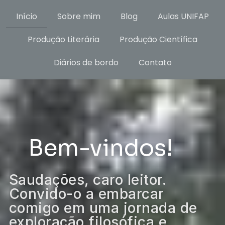
Início
Sobre mim
Blog
Aulas UNIFAP
Produção Literária
Produção Científica
Diários de bordo
Contato
Bem-vindos!
Saudações, caro leitor.
Convido-o a embarcar
comigo em uma jornada de
exploração filosófica e