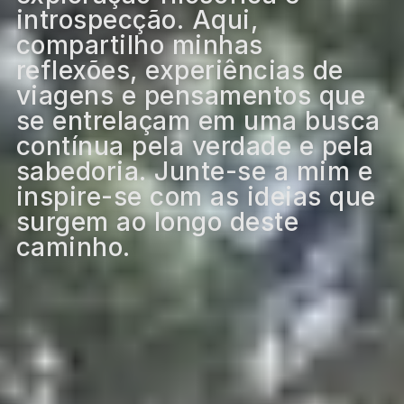
introspecção. Aqui,
compartilho minhas
reflexões, experiências de
viagens e pensamentos que
se entrelaçam em uma busca
contínua pela verdade e pela
sabedoria. Junte-se a mim e
inspire-se com as ideias que
surgem ao longo deste
caminho.