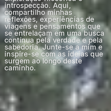
introspecção. Aqui,
compartilho minhas
reflexões, experiências de
viagens e pensamentos que
se entrelaçam em uma busca
contínua pela verdade e pela
sabedoria. Junte-se a mim e
inspire-se com as ideias que
surgem ao longo deste
caminho.