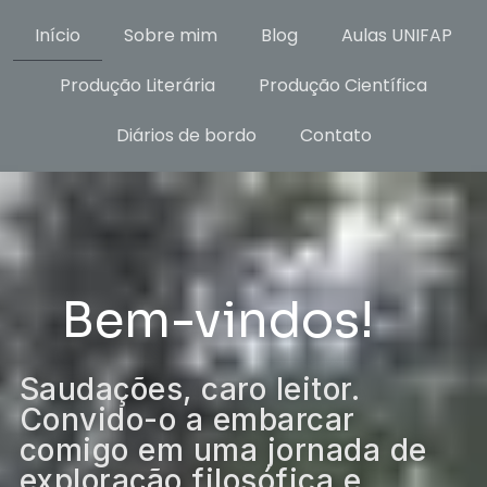
Início
Sobre mim
Blog
Aulas UNIFAP
Produção Literária
Produção Científica
Diários de bordo
Contato
Bem-vindos!
Saudações, caro leitor.
Convido-o a embarcar
comigo em uma jornada de
exploração filosófica e