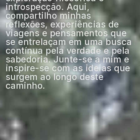
introspecção. Aqui,
compartilho minhas
reflexões, experiências de
viagens e pensamentos que
se entrelaçam em uma busca
contínua pela verdade e pela
sabedoria. Junte-se a mim e
inspire-se com as ideias que
surgem ao longo deste
caminho.