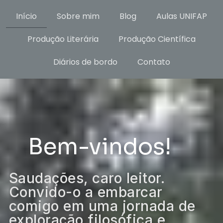
Início
Sobre mim
Blog
Aulas UNIFAP
Produção Literária
Produção Científica
Diários de bordo
Contato
Bem-vindos!
Saudações, caro leitor.
Convido-o a embarcar
comigo em uma jornada de
exploração filosófica e