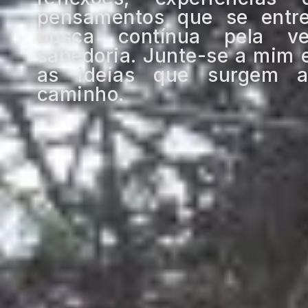
pensamentos que se ent
busca contínua pela v
sabedoria. Junte-se a mim 
as ideias que surgem a
caminho.