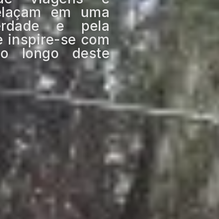
relaçam em uma
erdade e pela
e inspire-se com
o longo deste