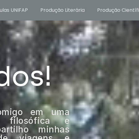
ulas UNIFAP
Produção Literária
Produção Científ
dos!
comigo em uma
 filosófica e
artilho minhas
s de viagens e