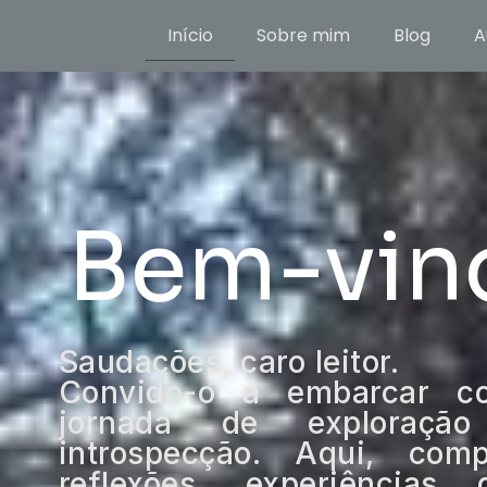
Início
Sobre mim
Blog
A
Bem-vin
Saudações, caro leitor.
Convido-o a embarcar 
jornada de exploração
introspecção. Aqui, comp
reflexões, experiência